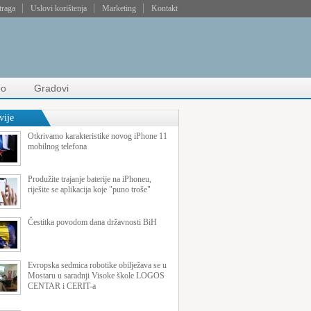
traga
Uslovi korištenja
Marketing
Kontakt
eo
Gradovi
vije
Otkrivamo karakteristike novog iPhone 11
mobilnog telefona
Produžite trajanje baterije na iPhoneu,
riješite se aplikacija koje "puno troše"
Čestitka povodom dana državnosti BiH
Evropska sedmica robotike obilježava se u
Mostaru u saradnji Visoke škole LOGOS
CENTAR i CERIT-a