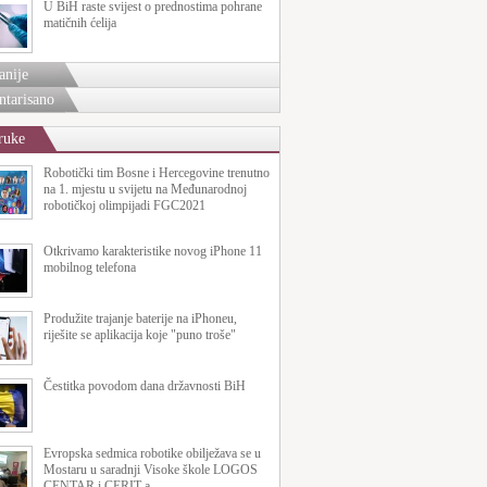
U BiH raste svijest o prednostima pohrane
matičnih ćelija
anije
tarisano
ruke
Robotički tim Bosne i Hercegovine trenutno
na 1. mjestu u svijetu na Međunarodnoj
robotičkoj olimpijadi FGC2021
Otkrivamo karakteristike novog iPhone 11
mobilnog telefona
Produžite trajanje baterije na iPhoneu,
riješite se aplikacija koje "puno troše"
Čestitka povodom dana državnosti BiH
Evropska sedmica robotike obilježava se u
Mostaru u saradnji Visoke škole LOGOS
CENTAR i CERIT-a