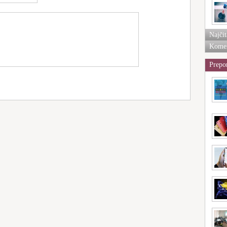
Najčit
Komen
Prepo