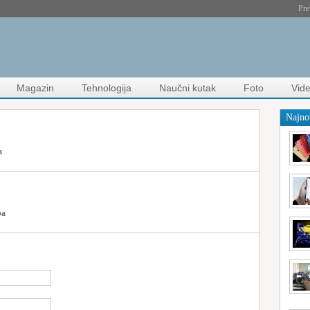
Pre
Magazin
Tehnologija
Naučni kutak
Foto
Vid
Najno
a
ba