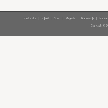
Naslovnica
Vijesti
Sport
Magazin
Tehnologija
Naučni
Copyright © 