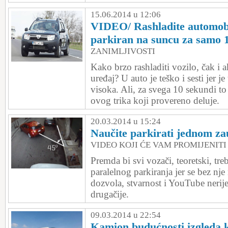
15.06.2014 u 12:06
VIDEO/ Rashladite automobil
parkiran na suncu za samo 1
ZANIMLJIVOSTI
Kako brzo rashladiti vozilo, čak i
uređaj? U auto je teško i sesti jer j
visoka. Ali, za svega 10 sekundi 
ovog trika koji provereno deluje.
20.03.2014 u 15:24
Naučite parkirati jednom za
VIDEO KOJI ĆE VAM PROMIJENITI
Premda bi svi vozači, teoretski, tre
paralelnog parkiranja jer se bez nj
dozvola, stvarnost i YouTube nerij
drugačije.
09.03.2014 u 22:54
Kamion budućnosti izgleda k