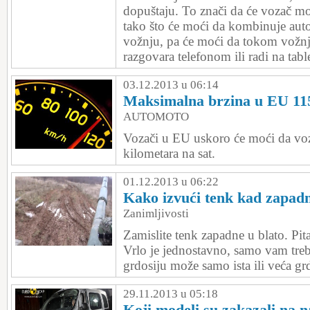
dopuštaju. To znači da će vozač mo
tako što će moći da kombinuje au
vožnju, pa će moći da tokom vožnje
razgovara telefonom ili radi na tabl
03.12.2013 u 06:14
Maksimalna brzina u EU 11
AUTOMOTO
Vozači u EU uskoro će moći da v
kilometara na sat.
01.12.2013 u 06:22
Kako izvući tenk kad zapadn
Zanimljivosti
Zamislite tenk zapadne u blato. Pita
Vrlo je jednostavno, samo vam treb
grdosiju može samo ista ili veća grd
29.11.2013 u 05:18
Koji modeli su zakazali na 