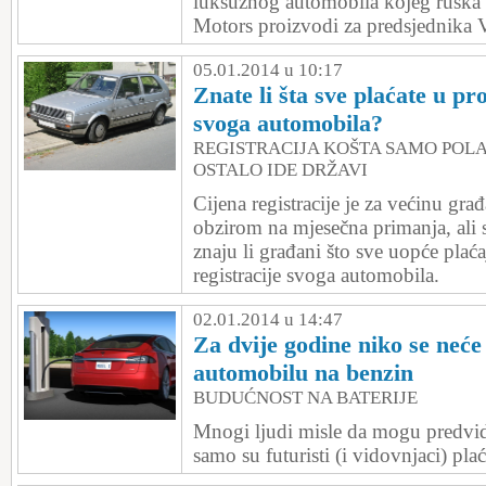
luksuznog automobila kojeg ruska
Motors proizvodi za predsjednika V
05.01.2014 u 10:17
Znate li šta sve plaćate u pr
svoga automobila?
REGISTRACIJA KOŠTA SAMO POLA 
OSTALO IDE DRŽAVI
Cijena registracije je za većinu gra
obzirom na mjesečna primanja, ali se
znaju li građani što sve uopće pla
registracije svoga automobila.
02.01.2014 u 14:47
Za dvije godine niko se neće 
automobilu na benzin
BUDUĆNOST NA BATERIJE
Mnogi ljudi misle da mogu predvidj
samo su futuristi (i vidovnjaci) plać