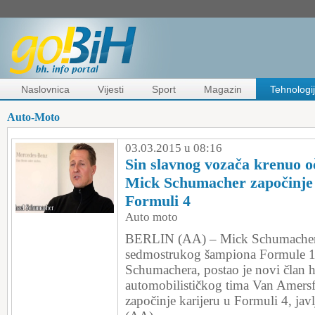
Naslovnica
Vijesti
Sport
Magazin
Tehnologi
Auto-Moto
03.03.2015 u 08:16
Sin slavnog vozača krenuo 
Mick Schumacher započinje 
Formuli 4
Auto moto
BERLIN (AA) – Mick Schumacher, 
sedmostrukog šampiona Formule 1
Schumachera, postao je novi član 
automobilističkog tima Van Amersf
započinje karijeru u Formuli 4, ja