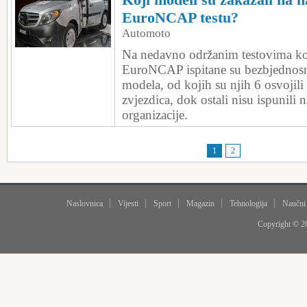
EuroNCAP testu?
Automoto
Na nedavno održanim testovima ko
EuroNCAP ispitane su bezbjednosne
modela, od kojih su njih 6 osvojil
zvjezdica, dok ostali nisu ispunili n
organizacije.
1
2
Naslovnica
Vijesti
Sport
Magazin
Tehnologija
Naučni
Copyright © 