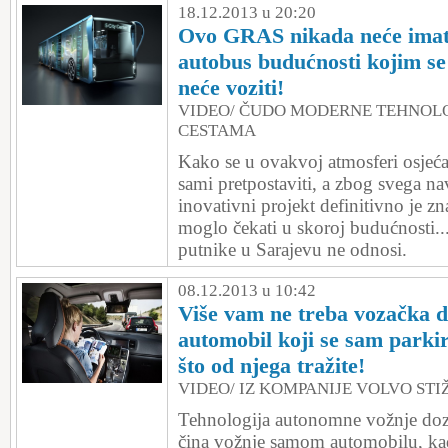
18.12.2013 u 20:20
Ovo GRAS nikada neće imati
autobus budućnosti kojim se 
neće voziti!
VIDEO/ ČUDO MODERNE TEHNOLO
CESTAMA
Kako se u ovakvoj atmosferi osjeća
sami pretpostaviti, a zbog svega n
inovativni projekt definitivno je z
moglo čekati u skoroj budućnosti...
putnike u Sarajevu ne odnosi.
08.12.2013 u 10:42
Više vam ne treba vozačka d
automobil koji se sam parkira
što od njega tražite!
VIDEO/ IZ KOMPANIJE VOLVO STIŽ
Tehnologija autonomne vožnje doz
čina vožnje samom automobilu, kad