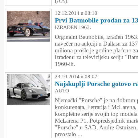
(AA).
12.12.2014 u 08:10
Prvi Batmobile prodan za 13
IZRAĐEN 1963.
Orginalni Batmobile, izrađen 1963.
navečer na aukciji u Dallasu za 137
miliona prošle je godine plaćeno za
izrađenu za televizijsku seriju "Bat
1960-ih.
23.10.2014 u 08:07
Najskuplji Porsche gotovo r
AUTO
Njemački "Porsche" je na dobrom 
konkurenata, Ferrarija i McLarena, 
kompletne serije svojih top modela 
McLarena P1. Potpredsjednik mark
"Porsche" u SAD, Andre Ostuizen, s
preostalo ...