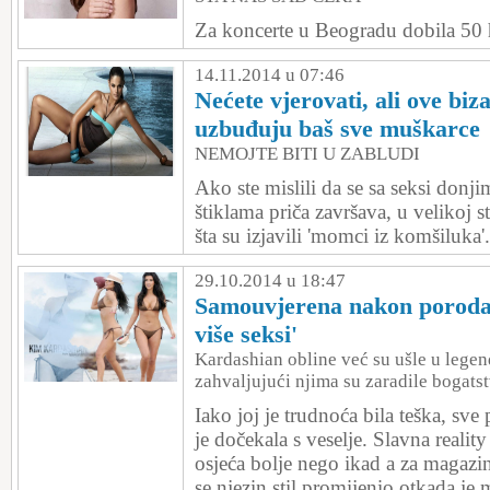
Za koncerte u Beogradu dobila 50 h
14.11.2014 u 07:46
Nećete vjerovati, ali ove biz
uzbuđuju baš sve muškarce
NEMOJTE BITI U ZABLUDI
Ako ste mislili da se sa seksi donji
štiklama priča završava, u velikoj s
šta su izjavili 'momci iz komšiluka'.
29.10.2014 u 18:47
Samouvjerena nakon poroda:
više seksi'
Kardashian obline već su ušle u legend
zahvaljujući njima su zaradile bogatst
Iako joj je trudnoća bila teška, sv
je dočekala s veselje. Slavna reality
osjeća bolje nego ikad a za magazin
se njezin stil promijenio otkada je