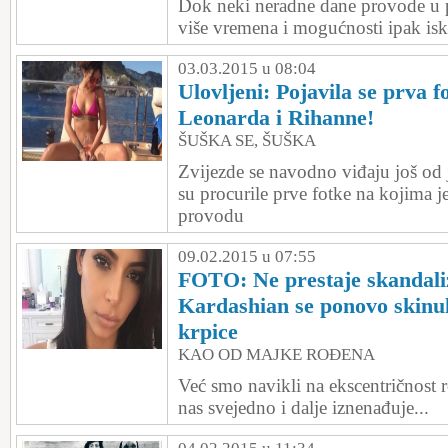
Dok neki neradne dane provode u p
više vremena i mogućnosti ipak isk
03.03.2015 u 08:04
Ulovljeni: Pojavila se prva f
Leonarda i Rihanne!
ŠUŠKA SE, ŠUŠKA
Zvijezde se navodno viđaju još od 
su procurile prve fotke na kojima j
provodu
09.02.2015 u 07:55
FOTO: Ne prestaje skandali
Kardashian se ponovo skinul
krpice
KAO OD MAJKE ROĐENA
Već smo navikli na ekscentričnost r
nas svejedno i dalje iznenađuje...