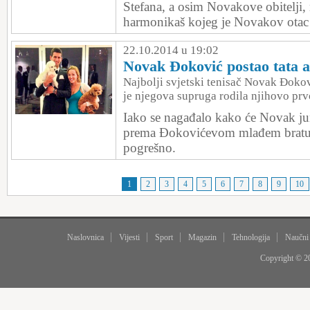
Stefana, a osim Novakove obitelji, n
harmonikaš kojeg je Novakov otac
22.10.2014 u 19:02
Novak Đoković postao tata a 
Najbolji svjetski tenisač Novak Đokovi
je njegova supruga rodila njihovo prvo
Iako se nagađalo kako će Novak ju
prema Đokovićevom mlađem bratu,
pogrešno.
1
2
3
4
5
6
7
8
9
10
Naslovnica
Vijesti
Sport
Magazin
Tehnologija
Naučni
Copyright © 