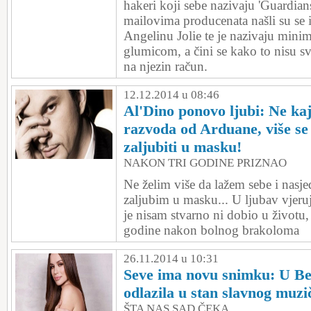
hakeri koji sebe nazivaju 'Guardian
mailovima producenata našli su se i
Angelinu Jolie te je nazivaju mini
glumicom, a čini se kako to nisu sv
na njezin račun.
12.12.2014 u 08:46
Al'Dino ponovo ljubi: Ne ka
razvoda od Arduane, više se
zaljubiti u masku!
NAKON TRI GODINE PRIZNAO
Ne želim više da lažem sebe i nasj
zaljubim u masku... U ljubav vjeru
je nisam stvarno ni dobio u životu,
godine nakon bolnog brakoloma
26.11.2014 u 10:31
Seve ima novu snimku: U Be
odlazila u stan slavnog muzi
ŠTA NAS SAD ČEKA