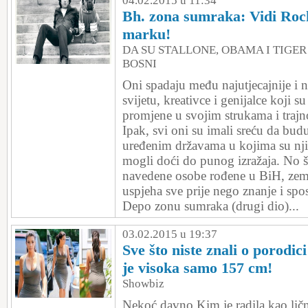
04.02.2015 u 11:34
Bh. zona sumraka: Vidi Rock
marku!
DA SU STALLONE, OBAMA I TIGE
BOSNI
Oni spadaju među najutjecajnije i n
svijetu, kreativce i genijalce koji s
promjene u svojim strukama i trajno 
Ipak, svi oni su imali sreću da bud
uređenim državama u kojima su njih
mogli doći do punog izražaja. No š
navedene osobe rođene u BiH, zemlj
uspjeha sve prije nego znanje i sp
Depo zonu sumraka (drugi dio)...
03.02.2015 u 19:37
Sve što niste znali o porodi
je visoka samo 157 cm!
Showbiz
Nekoć davno Kim je radila kao lič