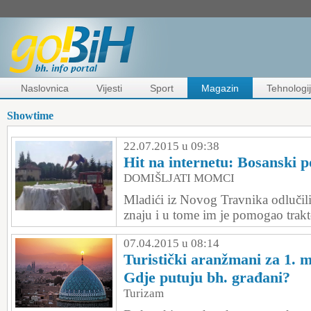
Naslovnica
Vijesti
Sport
Magazin
Tehnologi
Showtime
22.07.2015 u 09:38
Hit na internetu: Bosanski 
DOMIŠLJATI MOMCI
Mladići iz Novog Travnika odlučili
znaju i u tome im je pomogao trakto
07.04.2015 u 08:14
Turistički aranžmani za 1. 
Gdje putuju bh. građani?
Turizam