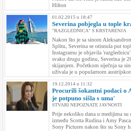
Hilton
01.02.2015 u 18:47
Severina pobjegla u tople kr
"RAZGLEDNICA" S KRSTARENJA
Nakon što je sa sinom Aleksandro
Splitu, Severina se otisnula put top
Instagramu je objavila 'razglednicu'
svaku drugu godinu, Severina je 2
skijanjem. Početkom siječnja sa s
uživala je u popularnom austrijskom
19.12.2014 u 11:32
Procurili šokantni podaci o 
je potpuno sišla s uma'
STVARI NEPOZNATE JAVNOSTI
Prije nekoliko dana u medijima su 
između Scotta Rudina i Amy Pascal
Sony Pictures nakon što su Sony ha