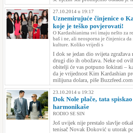
27.10.2014 u 19:17
Uznemirujuće činjenice o K
koje je teško povjerovati!
O Kardashianima svi imaju nešto za reć
baš i ne, ali neosporna je činjenica d
kulture. Koliko vrijedi s
I dok se jedan dio svijeta zgražav
drugi dio ih obožava. Neke od ovih
obitelji će vas potpuno šokirati – k
da je vrijednost Kim Kardashian pr
milijuna dolara, piše Buzzfeed.com
23.10.2014 u 19:32
Dok Nole plače, tata spiskao
harmonikaše
RODIO SE SIN
Još uvijek nije prestalo slavlje otka
tenisač Novak Đoković u utorak po