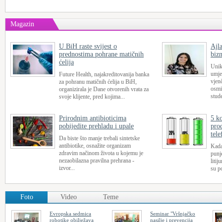
Magazin
U BiH raste svijest o
Ajl
prednostima pohrane matičnih
bizn
ćelija
Unik
umje
Future Health, najakreditovanija banka
vjen
za pohranu matičnih ćelija u BiH,
osmi
organizirala je Dane otvorenih vrata za
stude
svoje klijente, pred kojima...
Prirodnim antibioticima
5 ko
pobijedite prehladu i upale
prod
tele
Da biste što manje trebali sintetske
antibiotike, osnažite organizam
Kada
zdravim načinom života u kojemu je
punj
nezaobilazna pravilna prehrana -
litij
izvor...
su po
Foto
Video
Teme
Evropska sedmica
Seminar "Vršnjačko
robotike obilježava
nasilje i prevencija