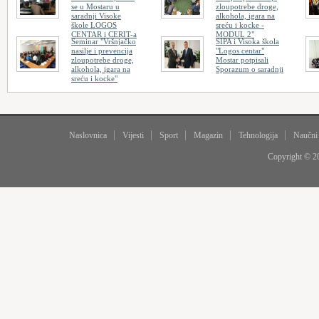
se u Mostaru u
zloupotrebe droge,
saradnji Visoke
alkohola, igara na
škole LOGOS
sreću i kocke -
CENTAR i CERIT-a
MODUL 2"
Seminar "Vršnjačko
SIPA i Visoka škola
nasilje i prevencija
"Logos centar"
zloupotrebe droge,
Mostar potpisali
alkohola, igara na
Sporazum o saradnji
sreću i kocke"
Naslovnica
Vijesti
Sport
Magazin
Tehnologija
Naučni
Copyright © 