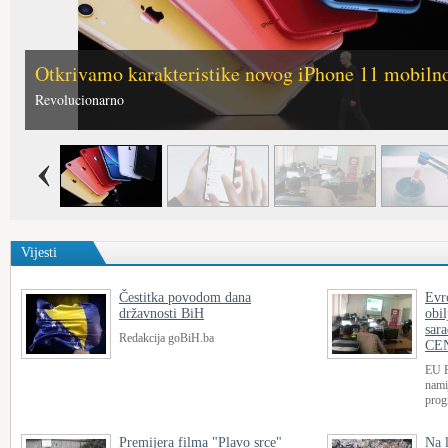
Otkrivamo karakteristike novog iPhone 11 mobilno
Produžite trajanje baterije na iPhoneu, riješite se 
troše"
Revolucionarno
Praktičan savijet
Vijesti
Čestitka povodom dana
Evr
državnosti BiH
obi
sar
Redakcija goBiH.ba
CEN
EU R
nami
prog
Premijera filma "Plavo srce"
Na l