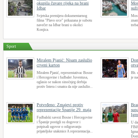
okupila čuvare rijeka na brani
Mos
Idbar
suži
Svjetska premijera dokumentarnog
Most
filma "Plavo srce" prikazana je subotu
znam
navečer na Idbar brani u okolici
treba
Konjica.
Sport
Miralem Pjanić: Nisam zaslužio
Dom
crveni karton
otv
Miralem Pjanić, reprezentativac Bosne
Bh. 
i Hercegovine i fudbaler Juventusa,
je n
oglasio se nakon sinoćnjeg derbija
protiv Intera i smatra da nije zaslužio...
Potvrđeno: Zmajevi protiv
Bra
reprezentacije Španije 29. maja
sup
Igm
Fudbalski savezi Bosne i Hercegovine
i Španije postigli su dogovor i
U da
potpisali ugovor o odigravanju
FBiH
prijateljske utakmice A reprezentacija...
Igman
Doma