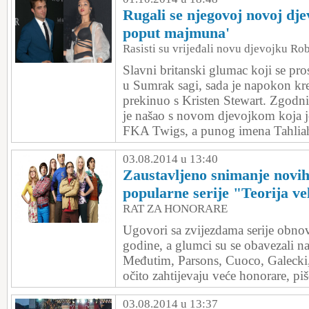
Rugali se njegovoj novoj djev
poput majmuna'
Rasisti su vrijeđali novu djevojku Ro
Slavni britanski glumac koji se pr
u Sumrak sagi, sada je napokon kre
prekinuo s Kristen Stewart. Zgodni
je našao s novom djevojkom koja je
FKA Twigs, a punog imena Tahliah
03.08.2014 u 13:40
Zaustavljeno snimanje novih
popularne serije "Teorija v
RAT ZA HONORARE
Ugovori sa zvijezdama serije obnov
godine, a glumci su se obavezali na 
Međutim, Parsons, Cuoco, Galecki
očito zahtijevaju veće honorare, p
03.08.2014 u 13:37