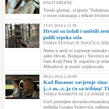
HALIT ERGENÇ
Turski glumac, zvijezda "Sulejman
o svom odrastanju i teškim životni
15.01.2014 u 11:36
Hrvati su izdali i uništili ze
palili srpska sela
VIDEO/ ŠTA NAS JE 'NAUČILA' SE
Nema u seriji ni najmanje naznake 
zašto Hrvati, Bošnjaci i Slovenci ni
Sam Kralj Petar II. napaćeni je ml
Mihailović je mudri vojskovođa.
08.01.2014 u 20:09
Kad Bosanac savjetuje sina
j...t m...r, ja ću sa tribina! T
VIDEO/ NASMIJTE SE UZ INSERT IZ
Uoči premijere slovenko-bosanskog 
reditelja Gorana Vojnovića, rađeno