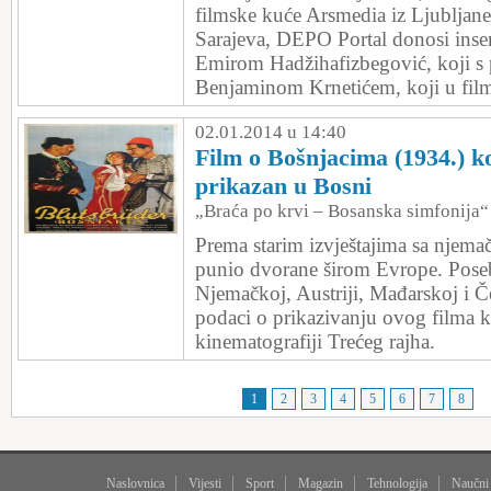
filmske kuće Arsmedia iz Ljubljan
Sarajeva, DEPO Portal donosi insert
Emirom Hadžihafizbegović, koji s p
Benjaminom Krnetićem, koji u filma
02.01.2014 u 14:40
Film o Bošnjacima (1934.) ko
prikazan u Bosni
„Braća po krvi – Bosanska simfonija“
Prema starim izvještajima sa njemač
punio dvorane širom Evrope. Poseb
Njemačkoj, Austriji, Mađarskoj i Č
podaci o prikazivanju ovog filma ko
kinematografiji Trećeg rajha.
1
2
3
4
5
6
7
8
Naslovnica
Vijesti
Sport
Magazin
Tehnologija
Naučni