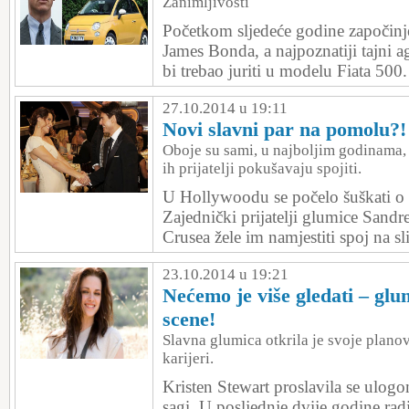
Zanimljivosti
Početkom sljedeće godine započin
James Bonda, a najpoznatiji tajni a
bi trebao juriti u modelu Fiata 500.
27.10.2014 u 19:11
Novi slavni par na pomolu?!
Oboje su sami, u najboljim godinama, 
ih prijatelji pokušavaju spojiti.
U Hollywoodu se počelo šuškati 
Zajednički prijatelji glumice Sand
Crusea žele im namjestiti spoj na sl
23.10.2014 u 19:21
Nećemo je više gledati – glu
scene!
Slavna glumica otkrila je svoje plan
karijeri.
Kristen Stewart proslavila se ulog
sagi. U posljednje dvije godine radi