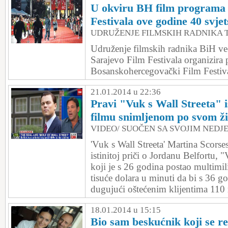
U okviru BH film programa 
Festivala ove godine 40 svje
UDRUŽENJE FILMSKIH RADNIKA 
Udruženje filmskih radnika BiH ve
Sarajevo Film Festivala organizira
Bosanskohercegovački Film Festiva
21.01.2014 u 22:36
Pravi "Vuk s Wall Streeta" i
filmu snimljenom po svom ž
VIDEO/ SUOČEN SA SVOJIM NEDJ
'Vuk s Wall Streeta' Martina Scorses
istinitoj priči o Jordanu Belfortu, 
koji je s 26 godina postao multimil
tisuće dolara u minuti da bi s 36 g
dugujući oštećenim klijentima 110 
18.01.2014 u 15:15
Bio sam beskućnik koji se r