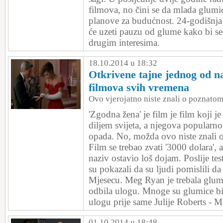
filmova, no čini se da mlada glumi
planove za budućnost. 24-godišnja l
će uzeti pauzu od glume kako bi se
drugim interesima.
18.10.2014 u 18:32
Otkrivene tajne jednog od na
filmova svih vremena
Ovo vjerojatno niste znali o poznato
'Zgodna žena' je film je film koji j
diljem svijeta, a njegova popularn
opada. No, možda ovo niste znali 
Film se trebao zvati '3000 dolara', a
naziv ostavio loš dojam. Poslije test
su pokazali da su ljudi pomislili da 
Mjesecu. Meg Ryan je trebala glumit
odbila ulogu. Mnoge su glumice bi
ulogu prije same Julije Roberts - M
01.10.2014 u 18:48