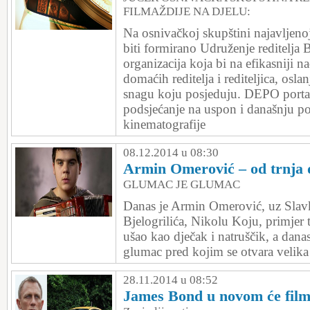
FILMAŽDIJE NA DJELU:
Na osnivačkoj skupštini najavljenoj
biti formirano Udruženje reditelja 
organizacija koja bi na efikasniji na
domaćih reditelja i rediteljica, osla
snagu koju posjeduju. DEPO porta
podsjećanje na uspon i današnju po
kinematografije
08.12.2014 u 08:30
Armin Omerović – od trnja 
GLUMAC JE GLUMAC
Danas je Armin Omerović, uz Slav
Bjelogrilića, Nikolu Koju, primjer t
ušao kao dječak i natruščik, a danas
glumac pred kojim se otvara velika 
28.11.2014 u 08:52
James Bond u novom će filmu