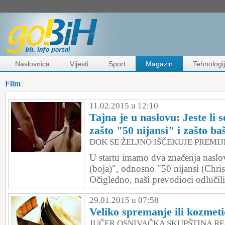
Naslovnica
Vijesti
Sport
Magazin
Tehnologi
Film
11.02.2015 u 12:10
Tajna je u naslovu: Jeste li s
zašto "50 nijansi" i zašto ba
DOK SE ŽELJNO IŠČEKUJE PREMI
U startu imamo dva značenja naslova
(boja)", odnosno "50 nijansi (Chris
Očigledno, naši prevodioci odlučili
29.01.2015 u 07:58
Veliko spremanje ili kozmet
JUČER OSNIVAČKA SKUPŠTINA RE