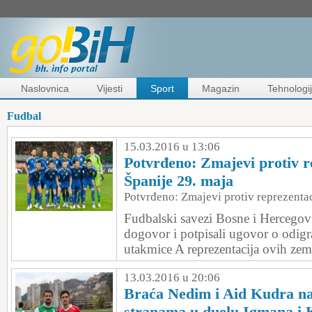
Naslovnica
Vijesti
Sport
Magazin
Tehnologi
Fudbal
15.03.2016 u 13:06
Potvrđeno: Zmajevi protiv r
Španije 29. maja
Potvrđeno: Zmajevi protiv reprezentac
Fudbalski savezi Bosne i Hercegovi
dogovor i potpisali ugovor o odigra
utakmice A reprezentacija ovih zem
13.03.2016 u 20:06
Braća Nedim i Aid Kudra n
stranama u duelu Igmana i K