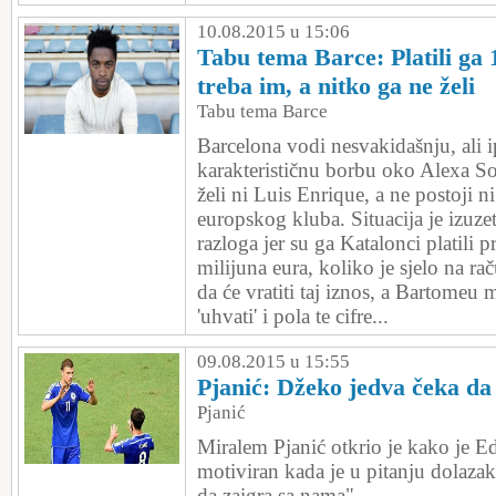
10.08.2015 u 15:06
Tabu tema Barce: Platili ga 
treba im, a nitko ga ne želi
Tabu tema Barce
Barcelona vodi nesvakidašnju, ali i
karakterističnu borbu oko Alexa S
želi ni Luis Enrique, a ne postoji 
europskog kluba. Situacija je izuze
razloga jer su ga Katalonci platili p
milijuna eura, koliko je sjelo na ra
da će vratiti taj iznos, a Bartomeu 
'uhvati' i pola te cifre...
09.08.2015 u 15:55
Pjanić: Džeko jedva čeka d
Pjanić
Miralem Pjanić otkrio je kako je 
motiviran kada je u pitanju dolaza
da zaigra sa nama".