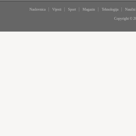
Naslovnica
Vijesti
Sport
Magazin
Tehnologija
Naučni
Copyright © 