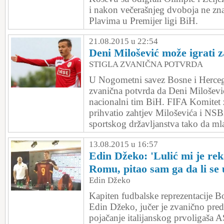
i nakon večerašnjeg dvoboja ne zn
Plavima u Premijer ligi BiH.
21.08.2015 u 22:54
Deni Milošević može igrati 
STIGLA ZVANIČNA POTVRDA
U Nogometni savez Bosne i Hercego
zvanična potvrda da Deni Miloševi
nacionalni tim BiH. FIFA Komitet za
prihvatio zahtjev Miloševića i NS
sportskog državljanstva tako da ml
13.08.2015 u 16:57
Edin Džeko: 'Lulić mi je re
Romu, pitao sam ga da li se
Edin Džeko
Kapiten fudbalske reprezentacije B
Edin Džeko, jučer je zvanično pre
pojačanje italijanskog prvoligaša