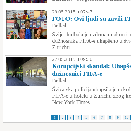
29.05.2015 u 07:47
FOTO: Ovi ljudi su zavili F
Fudbal
Svijet fudbala je uzdrman nakon što
dužnosnika FIFA-e uhapšeno u šv
Zürichu.
27.05.2015 u 09:30
Korupcijski skandal: Uhapše
dužnosnici FIFA-e
Fudbal
Švicarska policija uhapsila je nek
FIFA-e u hotelu u Zurichu zbog kor
New York Times.
1
2
3
4
5
6
7
8
9
10