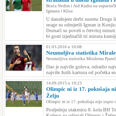
Braća Nedim i Aid Kudra na suparnič
Igmana i Klisa
U današnjem derbi susretu Druge l
snage su odmjerili Igman iz Konjica 
Domaći su poveli u četvrtoj minut
bi gosti izjednačili tri minuta kasn
01.03.2016 u 10:08
Neumoljiva statistika Miral
Neumoljiva statistika Miralema Pjani
Dao je najviše golova, odradio najvi
najviše žutih kartona od početka s
14.09.2015 u 19:23
Olimpic ni iz 17. pokušaja ni
Želju
Olimpic ni iz 17. pokušaja nije uspio 
Posljednju utakmicu 8. kola BH Te
Koševu su odigrali Olimpic i Želje