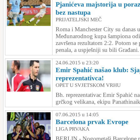
Pjanićeva majstorija u pora
bez nastupa
PRIJATELJSKI MEČ
Roma i Manchester City su danas u
Međunarodnog kupa šampiona odigr
završena rezultatom 2:2. Potom se 
penala, a uspješniji su bili Građani.
24.06.2015 u 23:20
Emir Spahić našao klub: Sja
reprezentativca!
OPET U SVJETSKOM VRHU
Bh. reprezentativac Emir Spahić n
grčkog velikana, ekipu Panathinai
07.06.2015 u 14:05
Barcelona prvak Evrope
LIGA PRVAKA
BERLIN - Nogometaši Barcelone n