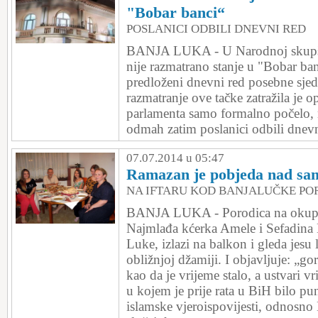
"Bobar banci“
POSLANICI ODBILI DNEVNI RED
BANJA LUKA - U Narodnoj skupšt
nije razmatrano stanje u "Bobar banc
predloženi dnevni red posebne sjed
razmatranje ove tačke zatražila je op
parlamenta samo formalno počelo, n
odmah zatim poslanici odbili dnevn
07.07.2014 u 05:47
Ramazan je pobjeda nad s
NA IFTARU KOD BANJALUČKE PO
BANJA LUKA - Porodica na okupu,
Najmlađa kćerka Amele i Sefadina 
Luke, izlazi na balkon i gleda jesu l
obližnjoj džamiji. I objavljuje: „go
kao da je vrijeme stalo, a ustvari vr
u kojem je prije rata u BiH bilo pu
islamske vjeroispovijesti, odnosno 