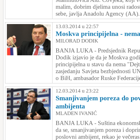
malim, dobrim djelima unosi radost
sebe, javlja Anadolu Agency (AA).
13.03.2014 u 22:57
Moskva principijelna - nem
MILORAD DODIK
BANJA LUKA - Predsjednik Repub
Dodik izjavio je da je Moskva go
principijelna u stavu da nema "Dej
zasjedanju Savjeta bezbjednosti U
o BiH, ambasador Ruske Federacije 
12.03.2014 u 23:22
Smanjivanjem poreza do pov
ambijenta
MLADEN IVANIĆ
BANJA LUKA - Suština ekonomske 
da se, smanjivanjem poreza i doprin
poslovni ambijent, rekao je večeras 