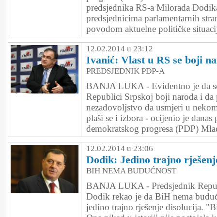
predsjednika RS-a Milorada Dodika 
predsjednicima parlamentarnih stra
povodom aktuelne političke situacije
12.02.2014 u 23:12
Ivanić: Vlast u RS se boji na
PREDSJEDNIK PDP-A
BANJA LUKA - Evidentno je da se 
Republici Srpskoj boji naroda i d
nezadovoljstvo da usmjeri u neko
plaši se i izbora - ocijenio je danas
demokratskog progresa (PDP) Mlad
12.02.2014 u 23:06
Dodik: Jedino trajno rješenje
BIH NEMA BUDUĆNOST
BANJA LUKA - Predsjednik Repub
Dodik rekao je da BiH nema budućno
jedino trajno rješenje disolucija. 