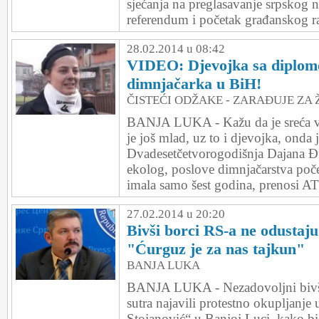
sjećanja na preglasavanje srpskog 
referendum i početak građanskog rata
28.02.2014 u 08:42
VIDEO: Djevojka sa diplom
dimnjačarka u BiH!
ČISTEĆI ODŽAKE - ZARAĐUJE ZA 
BANJA LUKA - Kažu da je sreća vid
je još mlad, uz to i djevojka, onda je
Dvadesetčetvorogodišnja Dajana Đu
ekolog, poslove dimnjačarstva počel
imala samo šest godina, prenosi A
27.02.2014 u 20:20
Bivši borci RS-a ne odustaju
"Ćurguz je za nas tajkun"
BANJA LUKA
BANJA LUKA - Nezadovoljni bivši 
sutra najavili protestno okupljanj
Stojanović“ u Banjoj Luci, kako bi 