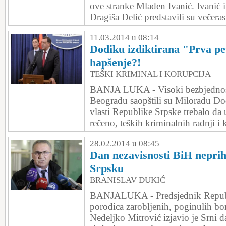
ove stranke Mladen Ivanić. Ivanić 
Dragiša Delić predstavili su večeras 
11.03.2014 u 08:14
Dodiku izdiktirana "Prva pe
hapšenje?!
TEŠKI KRIMINAL I KORUPCIJA
BANJA LUKA - Visoki bezbjednos
Beogradu saopštili su Miloradu Do
vlasti Republike Srpske trebalo da
rečeno, teških kriminalnih radnji i 
28.02.2014 u 08:45
Dan nezavisnosti BiH neprihv
Srpsku
BRANISLAV DUKIĆ
BANJALUKA - Predsjednik Republi
porodica zarobljenih, poginulih bora
Nedeljko Mitrović izjavio je Srni d