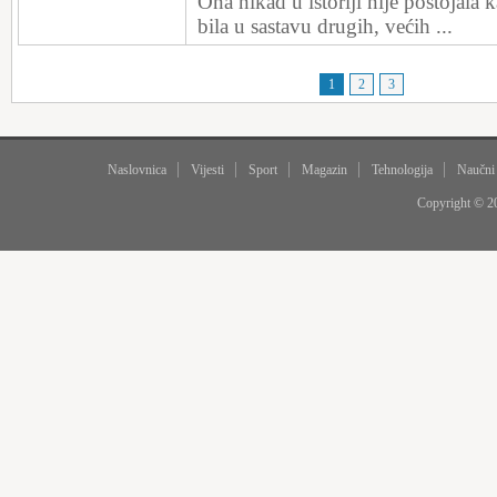
Ona nikad u istoriji nije postojala 
bila u sastavu drugih, većih ...
1
2
3
Naslovnica
Vijesti
Sport
Magazin
Tehnologija
Naučni
Copyright © 