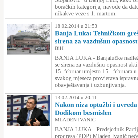
boračkih kategorija, navode da da
nikakve veze s 1. martom.
18.02.2014 u 21:53
Banja Luka: Tehničkom gre
sirena za vazdušnu opasnost
BiH
BANJA LUKA - Banjalučke nadležne
se sirena za vazdušnu opasnost akti
15. februar umjesto 15 . februara u
svakog mjeseca provjerava ispravno
obavještavanja i uzbunjivanja.
13.02.2014 u 20:11
Nakon niza optužbi i uvreda
Dodikom besmislen
MLADEN IVANIĆ
BANJA LUKA - Predsjednik Parti
progresa (PDP) Mladen Ivanić neće