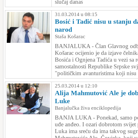
slučaj danas
31.03.2014 u 08:15
Bosić i Tadić nisu u stanju d
narod
Staša Košarac
BANJALUKA - Član Glavnog odb
Košarac ocijenio je da izjave čeln
Bosića i Ognjena Tadića u vezi sa
samostalnosti Republike Srpske svje
"političkim avanturistima koji nisu 
25.03.2014 u 12:10
Alija Mahmutović Ale je do
Luke
Banjalučka živa enciklopedija
BANJA LUKA - Ponekad, samo pon
uđe anđeo. I ozari dobrotom svije
Luka ima sreću da ima takvog sugr
Mahmutovića Alu. Čovjeka, koji v