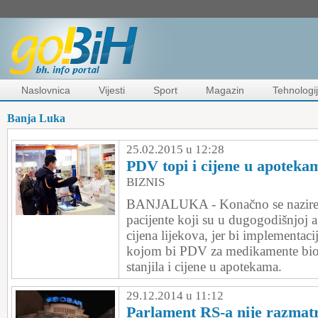
Naslovnica
Vijesti
Sport
Magazin
Tehnologi
Banja Luka
25.02.2015 u 12:28
PDV topi i cijene u apoteka
BIZNIS
BANJALUKA - Konačno se nazire o
pacijente koji su u dugogodišnjoj 
cijena lijekova, jer bi implementaci
kojom bi PDV za medikamente bio 
stanjila i cijene u apotekama.
29.12.2014 u 11:12
Parlament RS-a nije razmatr