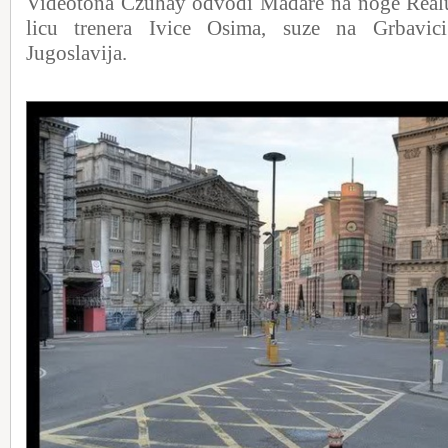
Videotona Czuhay odvodi Mađare na noge Realu.
licu trenera Ivice Osima, suze na Grbavici
Jugoslavija.