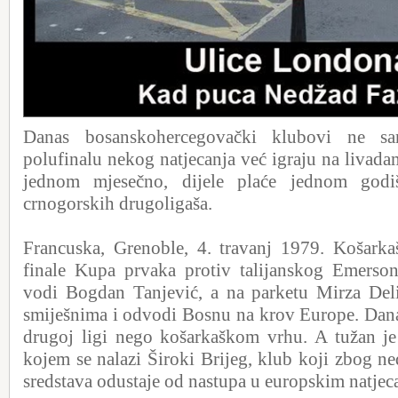
Danas bosanskohercegovački klubovi ne s
polufinalu nekog natjecanja već igraju na livada
jednom mjesečno, dijele plaće jednom godi
crnogorskih drugoligaša.
Francuska, Grenoble, 4. travanj 1979. Košarka
finale Kupa prvaka protiv talijanskog Emers
vodi Bogdan Tanjević, a na parketu Mirza Deli
smiješnima i odvodi Bosnu na krov Europe. Dan
drugoj ligi nego košarkaškom vrhu. A tužan je
kojem se nalazi Široki Brijeg, klub koji zbog ne
sredstava odustaje od nastupa u europskim natjec