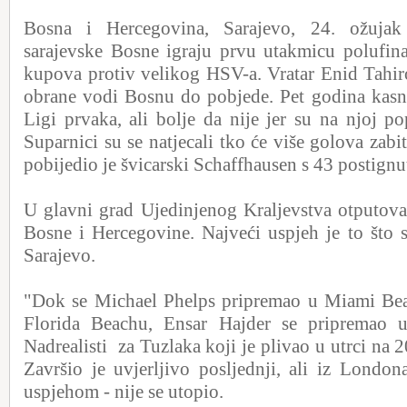
Bosna i Hercegovina, Sarajevo, 24. ožuja
sarajevske Bosne igraju prvu utakmicu polufin
kupova protiv velikog HSV-a. Vratar Enid Tahiro
obrane vodi Bosnu do pobjede. Pet godina kasni
Ligi prvaka, ali bolje da nije jer su na njoj pop
Suparnici su se natjecali tko će više golova zabi
pobijedio je švicarski Schaffhausen s 43 postignu
U glavni grad Ujedinjenog Kraljevstva otputoval
Bosne i Hercegovine. Najveći uspjeh je to što s
Sarajevo.
"Dok se Michael Phelps pripremao u Miami Be
Florida Beachu, Ensar Hajder se pripremao u
Nadrealisti za Tuzlaka koji je plivao u utrci na 
Završio je uvjerljivo posljednji, ali iz London
uspjehom - nije se utopio.