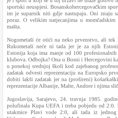
je i sport u koji se u toj državi ne ulaže gotovo 
sportski neuspjesi. Bosanskohercegovačkim sport
im je suparnik niti gdje nastupaju. Oni znaju s
poraz. O velikim natjecanjima u momčadskim 
mašta.
Nogometaši će otići na neko prvenstvo, ali tek 
Rukometaši neće ni tada jer je za njih Estonij
Estonija koja ima manje od 100 profesionalnih
klubova. Odbojka? Ona u Bosni i Hercegovini ka
u ponekoj srednjoj školi kod zajebanog profeso
zadatak odvesti reprezentaciju na Europsko prv
dobiti lakši zadatak jer na (prošireni) košarkaš
reprezentacije Albanije, Malte, Andore i njima sli
Jugoslavija, Sarajevo, 24. travnja 1985. godin
polufinala Kupa UEFA i treba pobjedu od 2:0. I
utakmice Plavi vode 2:0, ali tada iz jednog