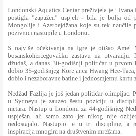
Londonski Aquatics Centar preživjela je i Ivana
postigla "zapažen" uspjeh - bila je bolja od p
Mongolije i Azerbejdžana koje su tek naučile pl
pozivnici nastupile u Londonu.
S najviše očekivanja na Igre je otišao Amel 
bosanskohercegovačku zastavu na otvaranju. 
džudaš, a danas 30-godišnji političar u prvom 
dobio 35-godišnjeg Korejanca Hwang Hee-Taea, 
dobio i nezaboravne batine i jednosmjernu kartu 
Nedžad Fazlija je još jedan političar-olimpijac. 
u Sydneyu je zauzeo šestu poziciju u discipl
metara. Nastup u Londonu za 44-godišnjeg Nedž
uspješan, ali samo zato jer nikog nije ozli
nedostajalo. Nastupio je u tri discipline, a 
inspiracija mnogim na društvenim mrežama.