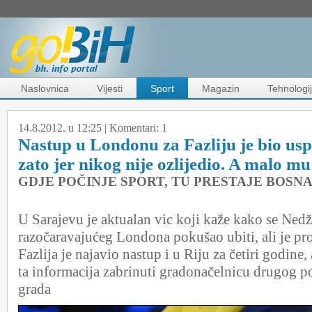
Naslovnica
Vijesti
Sport
Magazin
Tehnologi
14.8.2012. u 12:25 |
Komentari:
1
Nastup u Londonu za Fazliju je bio usp
zato jer nikog nije ozlijedio. A malo mu
GDJE POČINJE SPORT, TU PRESTAJE BOSN
U Sarajevu je aktualan vic koji kaže kako se Ned
razočaravajućeg Londona pokušao ubiti, ali je pr
Fazlija je najavio nastup i u Riju za četiri godine
ta informacija zabrinuti gradonačelnicu drugog po
grada