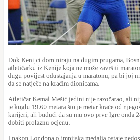
Dok Kenijci dominiraju na dugim prugama, Bosn
atletičarku iz Kenije koja ne može završiti marat
dugu povijest odustajanja u maratonu, pa bi joj m
da se natječe na kraćim dionicama.
Atletičar Kemal Mešić jedini nije razočarao, ali n
je kuglu 19.60 metara što je metar kraće od njego
karijeri, ali budući da su mu ovo prve Igre onda 
dobiti prolaznu ocjenu.
I nakon Londona olimpijska medalja ostaje nedos