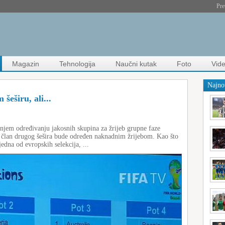
Pre
Magazin
Tehnologija
Naučni kutak
Foto
Vid
Najno
šeširu, ali...
jem određivanju jakosnih skupina za žrijeb grupne faze
i član drugog šešira bude određen naknadnim žrijebom. Kao što
jedna od evropskih selekcija, ...