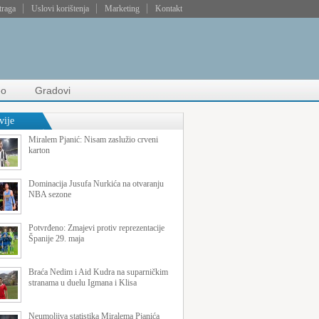
traga
Uslovi korištenja
Marketing
Kontakt
eo
Gradovi
vije
Miralem Pjanić: Nisam zaslužio crveni
karton
Dominacija Jusufa Nurkića na otvaranju
NBA sezone
Potvrđeno: Zmajevi protiv reprezentacije
Španije 29. maja
Braća Nedim i Aid Kudra na suparničkim
stranama u duelu Igmana i Klisa
Neumoljiva statistika Miralema Pjanića