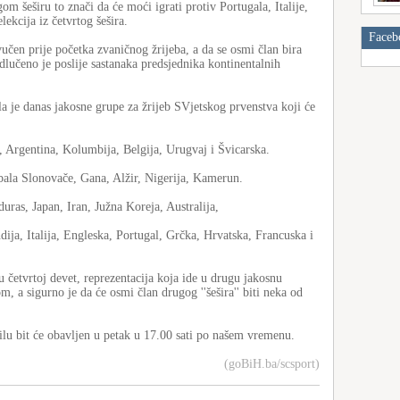
m šeširu to znači da će moći igrati protiv Portugala, Italije,
lekcija iz četvrtog šešira.
Faceb
učen prije početka zvaničnog žrijeba, a da se osmi član bira
lučeno je poslije sastanaka predsjednika kontinentalnih
a je danas jakosne grupe za žrijeb SVjetskog prvenstva koji će
a, Argentina, Kolumbija, Belgija, Urugvaj i Švicarska.
bala Slonovače, Gana, Alžir, Nigerija, Kamerun.
as, Japan, Iran, Južna Koreja, Australija,
ija, Italija, Engleska, Portugal, Grčka, Hrvatska, Francuska i
 četvrtoj devet, reprezentacija koja ide u drugu jakosnu
, a sigurno je da će osmi član drugog ''šešira'' biti neka od
ilu bit će obavljen u petak u 17.00 sati po našem vremenu.
(goBiH.ba/scsport)