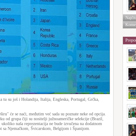
Najčit
Komen
Prepo
 tu su još i Holandija, Italija, Engleska, Portugal, Grčka,
eširu'' će se naći, međutim već sada su poznate neke od opcija.
ku od grupa čiji su nositelji južnoameričke selekcije (Brazil,
ukoliko naša reprezentacija ne bude izvučena na dodatnom
rupi sa Njemačkom, Švicarskom, Belgijom i Španijom.