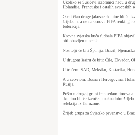
Ukoliko se Sušićevi izabranici nađu u drugo
Holandije, Francuske i ostalih evropskih se
Osmi član druge jakosne skupine bit će izv
žrijebom, a ne na osnovu FIFA renkinga od
federacija.
Krovna svjetska kuća fudbala FIFA objavil
biti obavljen u petak.
Nositelji će biti Španija, Brazil, Njemačk
U drugom šeširu će biti: Čile, Ekvador, O
U trećem: SAD, Meksiko, Kostarika, Hondur
A u četvrtom: Bosna i Hercegovina, Holand
Rusija.
Pošto u drugoj grupi ima sedam timova a u
skupinu bit će izvučena naknadnim žrijebom
selekcija iz Eurozone.
Žrijeb grupa za Svjetsko prvenstvo u Braz