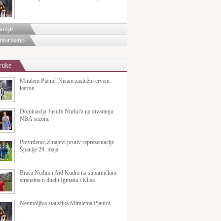
anije
tarisano
ruke
Miralem Pjanić: Nisam zaslužio crveni
karton
Dominacija Jusufa Nurkića na otvaranju
NBA sezone
Potvrđeno: Zmajevi protiv reprezentacije
Španije 29. maja
Braća Nedim i Aid Kudra na suparničkim
stranama u duelu Igmana i Klisa
Neumoljiva statistika Miralema Pjanića