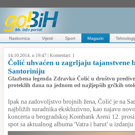
Naslovnica
Vijesti
Sport
Magazin
Tehnologi
14.10.2014. u 19:47 |
Komentari:
1
Čolić uhvaćen u zagrljaju tajanstvene 
Santoriniju
Glazbena legenda Zdravko Čolić u društvu predivne
proteklih dana na jednom od najljepših grčkih otok
Ipak na zadovoljstvo brojnih žena, Čolić je na Sa
najbližih suradnika ekskluzivno, kao najavu nov
koncerta u beogradskoj Kombank Areni 12. prosin
spot sa aktualnog albuma 'Vatra i barut' u izdanju