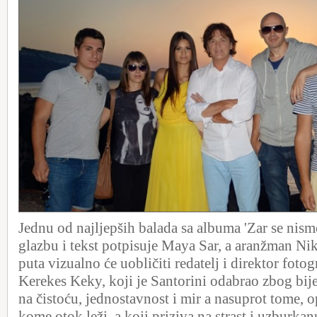
Jednu od najljepših balada sa albuma 'Zar se nismo 
glazbu i tekst potpisuje Maya Sar, a aranžman Nik
puta vizualno će uobličiti redatelj i direktor foto
Kerekes Keky, koji je Santorini odabrao zbog bije
na čistoću, jednostavnost i mir a nasuprot tome,
kome otok leži, a koji priziva na strast i uzburka