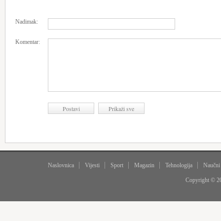
Nadimak:
Komentar:
Naslovnica
Vijesti
Sport
Magazin
Tehnologija
Naučni
Copyright © 