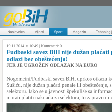
Naslovnica
Vijesti
Sport
Magazin
Tehnologi
19.11.2014. u 10:49 |
Komentari:
0
Fudbaski savez BiH nije dužan plaćati 
odlazi bez obeštećenja!
JER JE UGROŽEN ODLAZAK NA EURO
Nogometni/Fudbaski savez BiH, uprkos otkazu ko
Sušiću, nije dužan plaćati penale ili obeštećenje,
selektoru. Iako se u javnosti špekuliše sa informa
morati platiti naknada za selektora, to zapravo nije