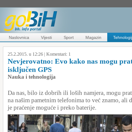
Naslovnica
Vijesti
Sport
Magazin
Tehnologi
25.2.2015. u 12:26 |
Komentari:
1
Nevjerovatno: Evo kako nas mogu prati
isključen GPS
Nauka i tehnologija
Da nas, bilo iz dobrih ili loših namjera, mogu prat
na našim pametnim telefonima to već znamo, ali 
je praćenje moguće i preko baterije.