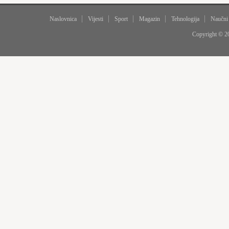
Naslovnica
Vijesti
Sport
Magazin
Tehnologija
Naučni
Copyright © 