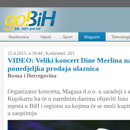
Naslovnica
Vijesti
Sport
Magazin
Tehnologi
22.4.2015. u 10:44 |
Komentari:
263
VIDEO: Veliki koncert Dine Merlina n
ponedjeljka prodaja ulaznica
Bosna i Hercegovina
Organizator koncerta, Magaza d.o.o. u saradnji s
Kupikartu.ba će u narednim danima objaviti listu
mjesta u BiH i regionu na kojima će se moći kupit
u saopćenju