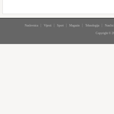
Naslovnica
Vijesti
Sport
Magazin
Tehnologija
Naučni
Copyright © 