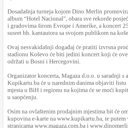
Dosadašnja turneja kojom Dino Merlin promovira 
album “Hotel Nacional”, obara sve rekorde posje
i gradovima širom Evrope i Amerike, a koncert 25. 
susret bh. kantautora sa svojom publikom na koš
Ovaj nesvakidašnji događaj će pratiti izvrsna prod
stadionu Koševo će biti jedini koncert koji će ov
održati u Bosni i Hercegovini.
Organizator koncerta, Magaza d.o.o. u saradnji s
Kupikartu.ba će u narednim danima objaviti listu
mjesta u BiH i regionu na kojima će se moći kupit
u saopćenju.
Osim na ovlaštenim prodajnim mjestima bit će o
kupovina e-karte na www.kupikartu.ba, te pute
stranicama www.magaza.com.ba i www.dinomerli