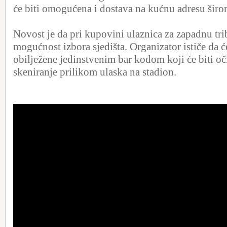
će biti omogućena i dostava na kućnu adresu širom
Novost je da pri kupovini ulaznica za zapadnu tri
mogućnost izbora sjedišta. Organizator ističe da će
obilježene jedinstvenim bar kodom koji će biti oč
skeniranje prilikom ulaska na stadion.