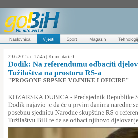
Naslovnica
Vijesti
Sport
Magazin
Tehnologi
29.6.2015. u 17:45 |
Komentari:
0
Dodik: Na referendumu odbaciti djelov
Tužilaštva na prostoru RS-a
"PROGONE SRPSKE VOJNIKE I OFICIRE"
KOZARSKA DUBICA - Predsjednik Republike S
Dodik najavio je da će u prvim danima naredne se
posebnu sjednicu Narodne skupštine RS o refere
Tužilaštvu BiH te da se odbaci njihovo djelovanj