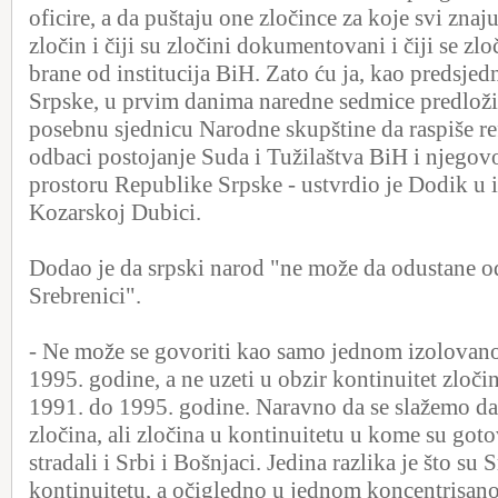
oficire, a da puštaju one zločince za koje svi znaju
zločin i čiji su zločini dokumentovani i čiji se zlo
brane od institucija BiH. Zato ću ja, kao predsje
Srpske, u prvim danima naredne sedmice predložiti
posebnu sjednicu Narodne skupštine da raspiše r
odbaci postojanje Suda i Tužilaštva BiH i njegov
prostoru Republike Srpske - ustvrdio je Dodik u 
Kozarskoj Dubici.
Dodao je da srpski narod "ne može da odustane od
Srebrenici".
- Ne može se govoriti kao samo jednom izolovano
1995. godine, a ne uzeti u obzir kontinuitet zloči
1991. do 1995. godine. Naravno da se slažemo da
zločina, ali zločina u kontinuitetu u kome su go
stradali i Srbi i Bošnjaci. Jedina razlika je što su
kontinuitetu, a očigledno u jednom koncentrisano