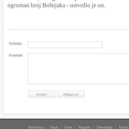
ogroman broj Bošnjaka - ustvrdio je on.
Nadimak:
Komentar:
Naslovnica
Vijesti
Sport
Magazin
Tehnologija
Naučni