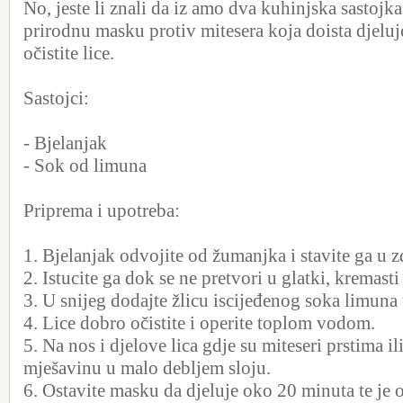
No, jeste li znali da iz amo dva kuhinjska sastojk
prirodnu masku protiv mitesera koja doista djeluje
očistite lice.
Sastojci:
- Bjelanjak
- Sok od limuna
Priprema i upotreba:
1. Bjelanjak odvojite od žumanjka i stavite ga u z
2. Istucite ga dok se ne pretvori u glatki, kremasti
3. U snijeg dodajte žlicu iscijeđenog soka limuna t
4. Lice dobro očistite i operite toplom vodom.
5. Na nos i djelove lica gdje su miteseri prstima i
mješavinu u malo debljem sloju.
6. Ostavite masku da djeluje oko 20 minuta te je og