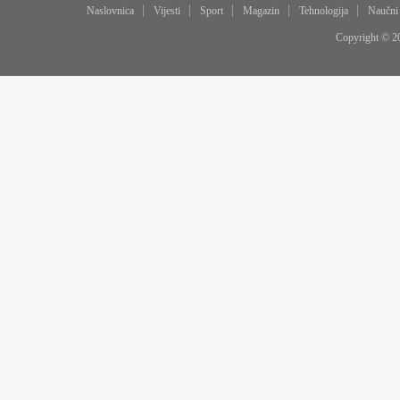
Naslovnica
Vijesti
Sport
Magazin
Tehnologija
Naučni
Copyright © 