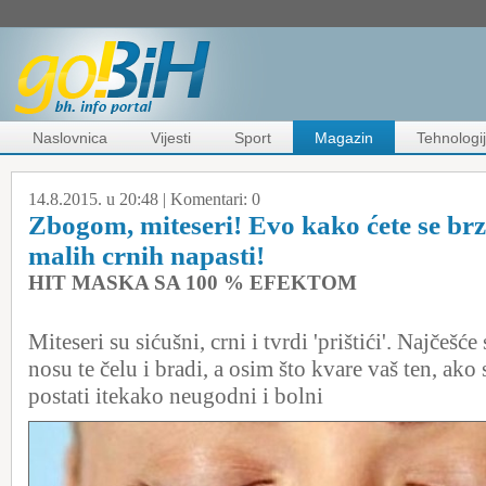
Naslovnica
Vijesti
Sport
Magazin
Tehnologi
14.8.2015. u 20:48 |
Komentari:
0
Zbogom, miteseri! Evo kako ćete se brzi
malih crnih napasti!
HIT MASKA SA 100 % EFEKTOM
Miteseri su sićušni, crni i tvrdi 'prištići'. Najčešće
nosu te čelu i bradi, a osim što kvare vaš ten, ak
postati itekako neugodni i bolni